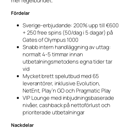
mer regelbundet.
Fördelar
Sverige-erbjudande: 200% upp till €600
+ 250 free spins (50/dag i 5 dagar) på
Gates of Olympus 1000
Snabb intern handläggning av uttag:
normalt 4-5 timmar innan
utbetalningsmetodens egna tider tar
vid
Mycket brett spelutbud med 65
leverantörer, inklusive Evolution,
NetEnt, Play’n GO och Pragmatic Play
VIP Lounge med inbjudningsbaserade
nivåer, cashback på nettoförlust och
prioriterade utbetalningar
Nackdelar