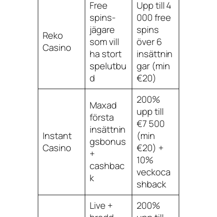
Free
Upp till 4
spins-
000 free
jägare
spins
Reko
som vill
över 6
Casino
ha stort
insättnin
spelutbu
gar (min
d
€20)
200%
Maxad
upp till
första
€7 500
insättnin
Instant
(min
gsbonus
Casino
€20) +
+
10%
cashbac
veckoca
k
shback
Live +
200%