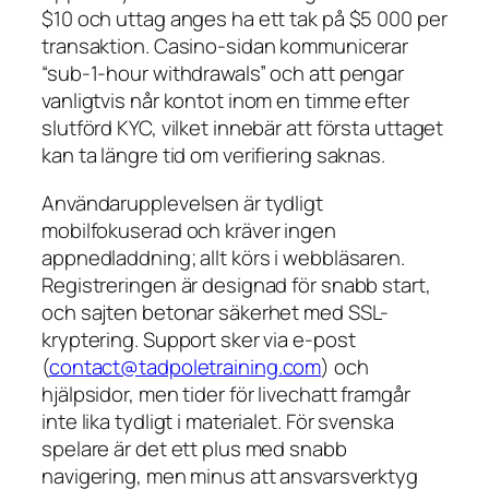
$10 och uttag anges ha ett tak på $5 000 per
transaktion. Casino-sidan kommunicerar
“sub-1-hour withdrawals” och att pengar
vanligtvis når kontot inom en timme efter
slutförd KYC, vilket innebär att första uttaget
kan ta längre tid om verifiering saknas.
Användarupplevelsen är tydligt
mobilfokuserad och kräver ingen
appnedladdning; allt körs i webbläsaren.
Registreringen är designad för snabb start,
och sajten betonar säkerhet med SSL-
kryptering. Support sker via e-post
(
contact@tadpoletraining.com
) och
hjälpsidor, men tider för livechatt framgår
inte lika tydligt i materialet. För svenska
spelare är det ett plus med snabb
navigering, men minus att ansvarsverktyg