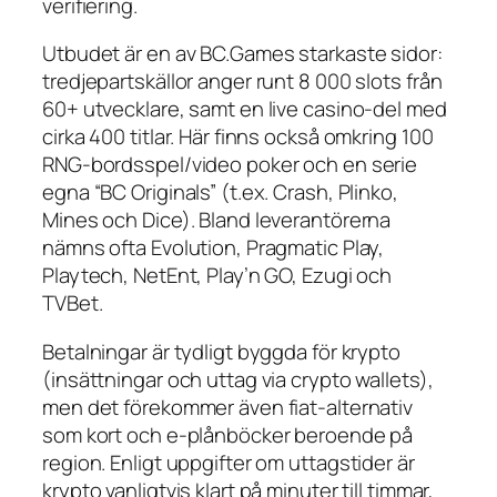
verifiering.
Utbudet är en av BC.Games starkaste sidor:
tredjepartskällor anger runt 8 000 slots från
60+ utvecklare, samt en live casino-del med
cirka 400 titlar. Här finns också omkring 100
RNG-bordsspel/video poker och en serie
egna “BC Originals” (t.ex. Crash, Plinko,
Mines och Dice). Bland leverantörerna
nämns ofta Evolution, Pragmatic Play,
Playtech, NetEnt, Play’n GO, Ezugi och
TVBet.
Betalningar är tydligt byggda för krypto
(insättningar och uttag via crypto wallets),
men det förekommer även fiat-alternativ
som kort och e-plånböcker beroende på
region. Enligt uppgifter om uttagstider är
krypto vanligtvis klart på minuter till timmar,