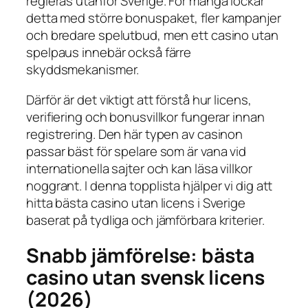
regleras utanför Sverige. För många lockar
detta med större bonuspaket, fler kampanjer
och bredare spelutbud, men ett casino utan
spelpaus innebär också färre
skyddsmekanismer.
Därför är det viktigt att förstå hur licens,
verifiering och bonusvillkor fungerar innan
registrering. Den här typen av casinon
passar bäst för spelare som är vana vid
internationella sajter och kan läsa villkor
noggrant. I denna topplista hjälper vi dig att
hitta bästa casino utan licens i Sverige
baserat på tydliga och jämförbara kriterier.
Snabb jämförelse: bästa
casino utan svensk licens
(2026)