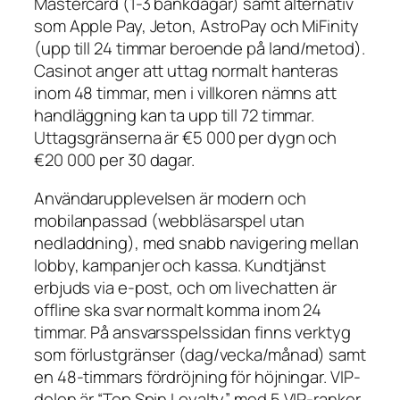
Mastercard (1-3 bankdagar) samt alternativ
som Apple Pay, Jeton, AstroPay och MiFinity
(upp till 24 timmar beroende på land/metod).
Casinot anger att uttag normalt hanteras
inom 48 timmar, men i villkoren nämns att
handläggning kan ta upp till 72 timmar.
Uttagsgränserna är €5 000 per dygn och
€20 000 per 30 dagar.
Användarupplevelsen är modern och
mobilanpassad (webbläsarspel utan
nedladdning), med snabb navigering mellan
lobby, kampanjer och kassa. Kundtjänst
erbjuds via e-post, och om livechatten är
offline ska svar normalt komma inom 24
timmar. På ansvarsspelssidan finns verktyg
som förlustgränser (dag/vecka/månad) samt
en 48-timmars fördröjning för höjningar. VIP-
delen är “Top Spin Loyalty” med 5 VIP-ranker