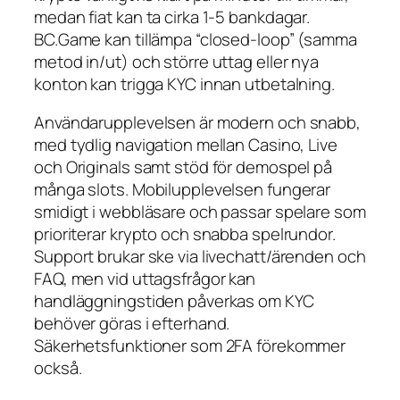
medan fiat kan ta cirka 1-5 bankdagar.
BC.Game kan tillämpa “closed-loop” (samma
metod in/ut) och större uttag eller nya
konton kan trigga KYC innan utbetalning.
Användarupplevelsen är modern och snabb,
med tydlig navigation mellan Casino, Live
och Originals samt stöd för demospel på
många slots. Mobilupplevelsen fungerar
smidigt i webbläsare och passar spelare som
prioriterar krypto och snabba spelrundor.
Support brukar ske via livechatt/ärenden och
FAQ, men vid uttagsfrågor kan
handläggningstiden påverkas om KYC
behöver göras i efterhand.
Säkerhetsfunktioner som 2FA förekommer
också.