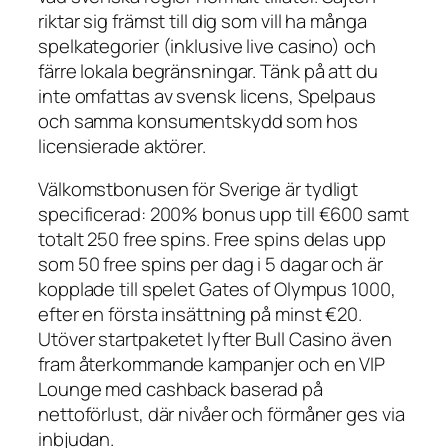
riktar sig främst till dig som vill ha många
spelkategorier (inklusive live casino) och
färre lokala begränsningar. Tänk på att du
inte omfattas av svensk licens, Spelpaus
och samma konsumentskydd som hos
licensierade aktörer.
Välkomstbonusen för Sverige är tydligt
specificerad: 200% bonus upp till €600 samt
totalt 250 free spins. Free spins delas upp
som 50 free spins per dag i 5 dagar och är
kopplade till spelet Gates of Olympus 1000,
efter en första insättning på minst €20.
Utöver startpaketet lyfter Bull Casino även
fram återkommande kampanjer och en VIP
Lounge med cashback baserad på
nettoförlust, där nivåer och förmåner ges via
inbjudan.