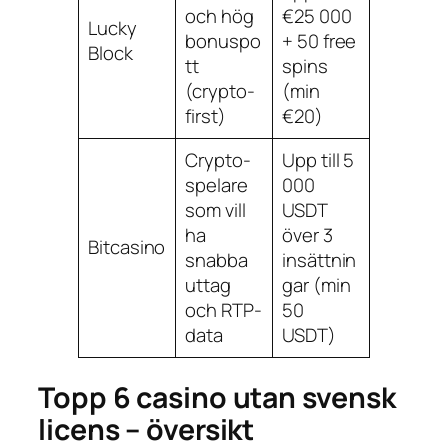
och hög
€25 000
Lucky
bonuspo
+ 50 free
Block
tt
spins
(crypto-
(min
first)
€20)
Crypto-
Upp till 5
spelare
000
som vill
USDT
ha
över 3
Bitcasino
snabba
insättnin
uttag
gar (min
och RTP-
50
data
USDT)
Topp 6 casino utan svensk
licens – översikt